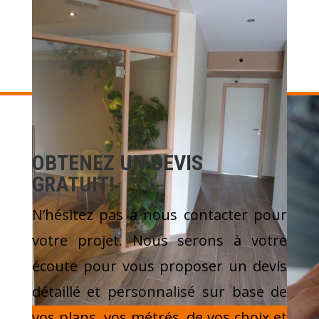
OBTENEZ UN DEVIS
GRATUIT!
N’hésitez pas à nous contacter pour
votre projet. Nous serons à votre
écoute pour vous proposer un devis
détaillé et personnalisé sur base de
vos plans, vos métrés, de vos choix et