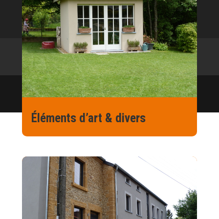
Accueil
Services
Galerie
Partenaires
Job
Contact
© 2024 GS Construction -
Sitemap
Designed by
INSIDE-
VISION
Éléments d’art & divers