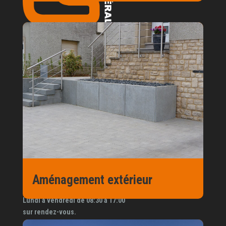
GS Construction est une entreprise générale de
construction en province du Luxembourg. Nous vous
accompagnons lors de tous vos projets de
constructions, de rénovations, de transformations en
Belgique et en France .
GS Construction
Rue des pignons 22
6767 Couvreux
Aménagement extérieur
Horaires
Lundi à vendredi de 08:30 à 17:00
sur rendez-vous.