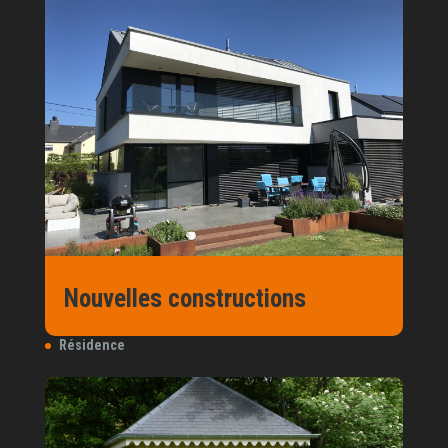
Contactez-nous
info@gsconstruction.be
+32(0)63 57 00 31
+32(0)498 62 65 15
Services
Aménagement extérieur
Batiment professionels
Éléments d’art & divers
Nouvelles constructions
Nouvelles constructions
Rénovations & transformations, annexe
Résidence
Suivez-nous
Facebook